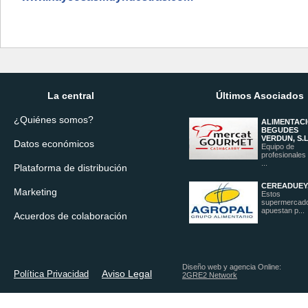
La central
Últimos Asociados
¿Quiénes somos?
ALIMENTACI
BEGUDES
VERDUN, S.L
Datos económicos
Equipo de
profesionales
...
Plataforma de distribución
CEREADUEY,
Marketing
Estos
supermercad
apuestan p...
Acuerdos de colaboración
Diseño web y agencia Online:
Aviso Legal
Política Privacidad
2GRE2 Network