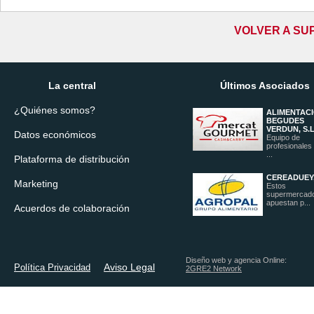
VOLVER A SU
La central
Últimos Asociados
¿Quiénes somos?
ALIMENTACI
BEGUDES
VERDUN, S.L
Datos económicos
Equipo de
profesionales
...
Plataforma de distribución
CEREADUEY,
Marketing
Estos
supermercad
apuestan p...
Acuerdos de colaboración
Diseño web y agencia Online:
Aviso Legal
Política Privacidad
2GRE2 Network