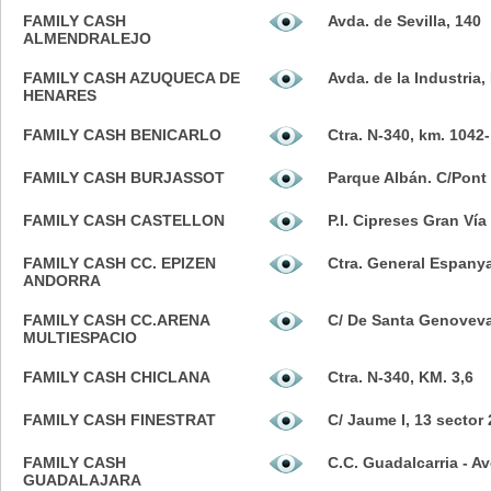
FAMILY CASH
Avda. de Sevilla, 140
ALMENDRALEJO
FAMILY CASH AZUQUECA DE
Avda. de la Industria
HENARES
FAMILY CASH BENICARLO
Ctra. N-340, km. 1042
FAMILY CASH BURJASSOT
Parque Albán. C/Pont 
FAMILY CASH CASTELLON
P.I. Cipreses Gran Ví
FAMILY CASH CC. EPIZEN
Ctra. General Espanya
ANDORRA
FAMILY CASH CC.ARENA
C/ De Santa Genoveva
MULTIESPACIO
FAMILY CASH CHICLANA
Ctra. N-340, KM. 3,6
FAMILY CASH FINESTRAT
C/ Jaume I, 13 sector 
FAMILY CASH
C.C. Guadalcarria - Avd
GUADALAJARA