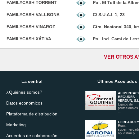
FAMILYCASH TORRENT
Pol. El Toll de la Albe
FAMILYCASH VALLBONA
C/ S.U.A.I. 1, 23
FAMILYCASH VINAROZ
Ctra. Nacional 340, k
FAMILYCASH XÁTIVA
Pol. Ind. Cami de Lest
VER OTROS A
La central
Últimos Asociados
¿Quiénes somos?
ALIMENTACI
BEGUDES
VERDUN, S.L
Datos económicos
Equipo de
profesionales
...
Plataforma de distribución
CEREADUEY,
Marketing
Estos
supermercad
apuestan p...
Acuerdos de colaboración